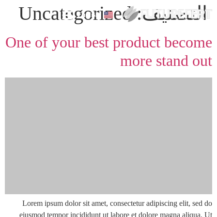
التصنيف:
Uncategorized
English
One of your best product become
more stand out
Lorem ipsum dolor sit amet, consectetur adipiscing elit, sed do
eiusmod tempor incididunt ut labore et dolore magna aliqua. Ut